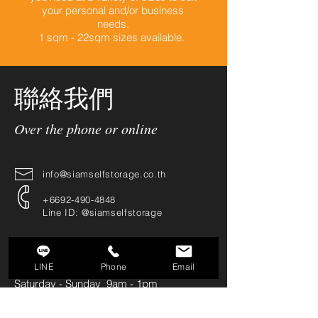
your personal and/or business
needs.
1 sqm - 22sqm sizes available.
聯絡我們
Over the phone or online
info@siamselfstorage.co.th
+6692-490-4848
Line ID:
@siamselfstorage
Office Hours:
LINE
Phone
Email
Monday - Friday 9am - 5pm
Saturday - Sunday 9am - 1pm
Storage Access Hours: