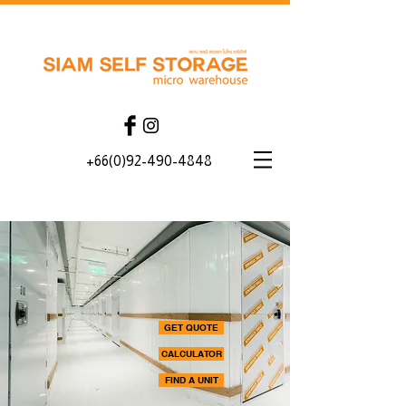
+66(0)92-490-4848
GET QUOTE
CALCULATOR
FIND A UNIT